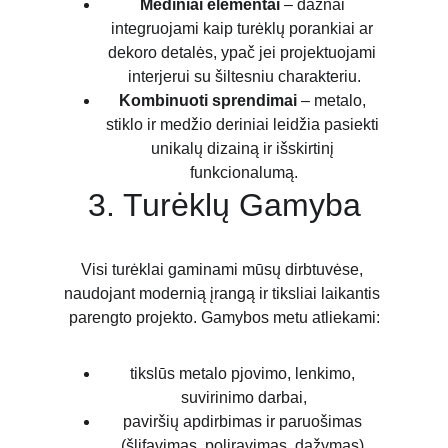
Mediniai elementai
 – dažnai 
integruojami kaip turėklų porankiai ar 
dekoro detalės, ypač jei projektuojami 
interjerui su šiltesniu charakteriu.
Kombinuoti sprendimai
 – metalo, 
stiklo ir medžio deriniai leidžia pasiekti 
unikalų dizainą ir išskirtinį 
funkcionalumą.
3. Turėklų Gamyba
Visi turėklai gaminami mūsų dirbtuvėse, 
naudojant modernią įrangą ir tiksliai laikantis 
parengto projekto. Gamybos metu atliekami:
tikslūs metalo pjovimo, lenkimo, 
suvirinimo darbai,
paviršių apdirbimas ir paruošimas 
(šlifavimas, poliravimas, dažymas),