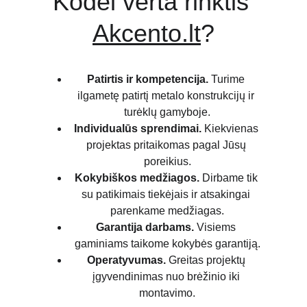
Kodėl verta rinktis 
Akcento.lt
?
Patirtis ir kompetencija.
 Turime 
ilgametę patirtį metalo konstrukcijų ir 
turėklų gamyboje.
Individualūs sprendimai.
 Kiekvienas 
projektas pritaikomas pagal Jūsų 
poreikius.
Kokybiškos medžiagos.
 Dirbame tik 
su patikimais tiekėjais ir atsakingai 
parenkame medžiagas.
Garantija darbams.
 Visiems 
gaminiams taikome kokybės garantiją.
Operatyvumas.
 Greitas projektų 
įgyvendinimas nuo brėžinio iki 
montavimo.