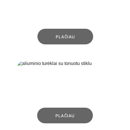
Aliuminio turėklai su horizontaliu ar 
vertikaliu aliuminio profilių užpildu
PLAČIAU
STIKLINIAI TURĖKLAI
Aliuminio turėklai su saugiu skaidriu 
arba tonuotu stiklu
PLAČIAU