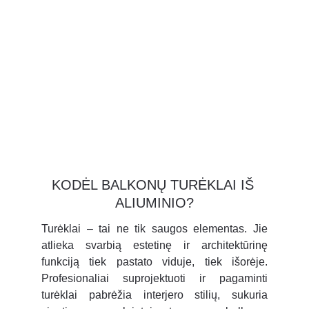
 tel. +370 677 76070                     info@akcento.lt
Turėklų gamyba
KODĖL BALKONŲ TURĖKLAI IŠ 
ALIUMINIO?
Turėklai – tai ne tik saugos elementas. Jie
atlieka svarbią estetinę ir architektūrinę
funkciją tiek pastato viduje, tiek išorėje.
Profesionaliai suprojektuoti ir pagaminti
turėklai pabrėžia interjero stilių, sukuria