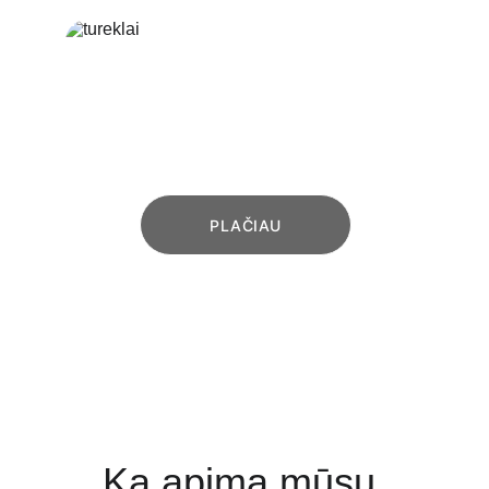
PRANCŪZIŠKI 
BALKONAI
Turėklai prancūziškiems balkonams
PLAČIAU
Ką apima mūsų 