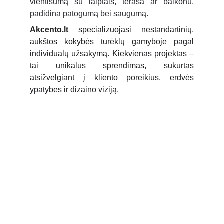
vientisumą su laiptais, terasa ar balkonu,
padidina patogumą bei saugumą.
Akcento.lt
specializuojasi nestandartinių,
aukštos kokybės turėklų gamyboje pagal
individualų užsakymą. Kiekvienas projektas –
tai unikalus sprendimas, sukurtas
atsižvelgiant į kliento poreikius, erdvės
ypatybes ir dizaino viziją.