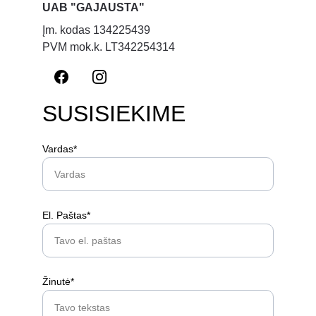
UAB "GAJAUSTA"
Įm. kodas 134225439
PVM mok.k. LT342254314
SUSISIEKIME
Vardas*
El. Paštas*
Žinutė*