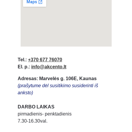
Tel.:
+370 677 76070
El. p.:
info@akcento.lt
Adresas: Marvelės g. 106E, Kaunas
(prašytume dėl susitikimo susiderinti iš 
anksto)
DARBO LAIKAS
pirmadienis- penktadienis
7.30-16.30val.