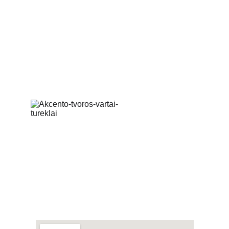
 tel. +370 677 76070                     info@akcento.lt
KONTAKTAI