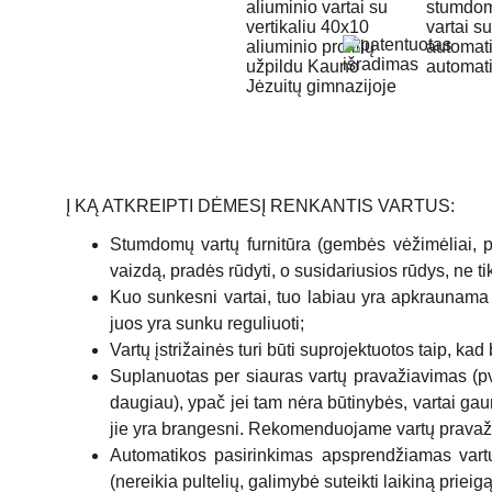
Į KĄ ATKREIPTI DĖMESĮ RENKANTIS VARTUS:
Stumdomų vartų furnitūra (gembės vėžimėliai, pril
vaizdą, pradės rūdyti, o susidariusios rūdys, ne t
Kuo sunkesni vartai, tuo labiau yra apkraunama 
juos yra sunku reguliuoti;
Vartų įstrižainės turi būti suprojektuotos taip, kad
Suplanuotas per siauras vartų pravažiavimas (pvz.
daugiau), ypač jei tam nėra būtinybės, vartai gau
jie yra brangesni. Rekomenduojame vartų pravažiav
Automatikos pasirinkimas apsprendžiamas vartų
(nereikia pultelių, galimybė suteikti laikiną prieigą