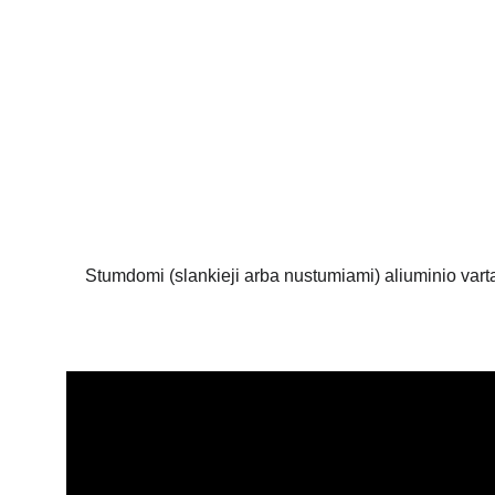
S
Stumdomi (slankieji arba nustumiami) aliuminio vartai 