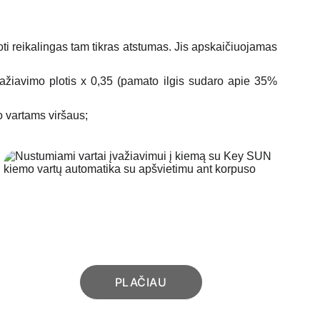
i reikalingas tam tikras atstumas. Jis apskaičiuojamas
važiavimo plotis x 0,35 (pamato ilgis sudaro apie 35%
o vartams viršaus;
VARTŲ AUTOMATIKA
Modernios KEY AUTOMATION kiemo vartų 
automatikos
PLAČIAU