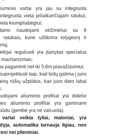
aliuminio vartai yra jau su integruota
ntegruota vieta prilaikančiajam ratukui,
vieta krumpliabėgiui;
rtams naudojami vėžimėliai su 6
s ratukais, kurie užtikrina tolygesnį ir
imą;
trijai reguliuoti yra įtaisytas specialus
o machanizmas;
ma pagaminti net iki 5,6m pravažiavimui;
suprojektuoti taip, kad būtų galima į juos
airių rūšių užpildus, kas juos daro labai
s.
dojami aliuminio profiliai yra didelio
nes aliuminio profiliai yra gaminami
 būdu (gembė yra ne valcuota).
artai veikia tyliai, maloniai, yra
ūdyja, automatika tarnauja ilgiau, nes
sni nei plieniniai.