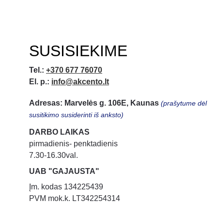
SUSISIEKIME
Tel.:
+370 677 76070
El. p.:
info@akcento.lt
Adresas: Marvelės g. 106E, Kaunas
 (prašytume dėl 
susitikimo susiderinti iš anksto)
DARBO LAIKAS
pirmadienis- penktadienis
7.30-16.30val.
UAB "GAJAUSTA"
Įm. kodas 134225439
PVM mok.k. LT342254314