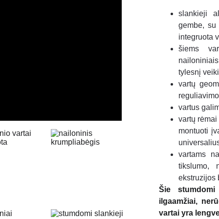
slankieji 
gembe, su i
integruota 
šiems va
nailoniniai
tylesnį veik
vartų geome
reguliavim
vartus gali
vartų rėmai 
montuoti įv
universaliu
vartams nau
tikslumo, 
ekstruzijos
Šie stumdomi v
ilgaamžiai, ner
vartai yra lengve