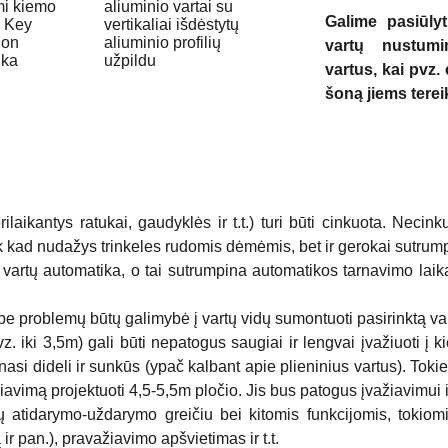
Galime pasiūly
vartų nustumi
vartus, kai pvz.
šoną jiems tere
aikantys ratukai, gaudyklės ir t.t.) turi būti cinkuota. Necink
ik kad nudažys trinkeles rudomis dėmėmis, bet ir gerokai sutrumpin
vartų automatika, o tai sutrumpina automatikos tarnavimo laik
 be problemų būtų galimybė į vartų vidų sumontuoti pasirinktą vartų 
 iki 3,5m) gali būti nepatogus saugiai ir lengvai įvažiuoti į k
nasi dideli ir sunkūs (ypač kalbant apie plieninius vartus). Toki
imą projektuoti 4,5-5,5m pločio. Jis bus patogus įvažiavimui ir 
 atidarymo-uždarymo greičiu bei kitomis funkcijomis, tokiom
 ir pan.), pravažiavimo apšvietimas ir t.t.