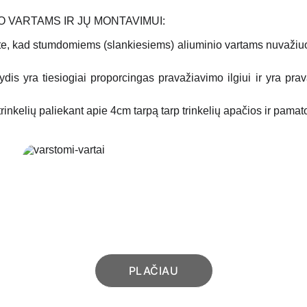
O VARTAMS IR JŲ MONTAVIMUI:
te, kad stumdomiems (slankiesiems) aliuminio vartams nuvažiuot
s yra tiesiogiai proporcingas pravažiavimo ilgiui ir yra pra
rinkelių paliekant apie 4cm tarpą tarp trinkelių apačios ir pamat
VARSTOMI VARTAI
Varstomi (atveriami) aliuminio vartai su 
reguliuojamais vyriais
PLAČIAU