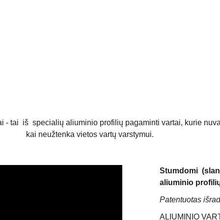
 tel. +370 677 76070                     info@akcento.lt
TVOROS
VAR
TUMDOMI VARTAI
- tai  iš  specialių aliuminio profilių pagaminti vartai, kurie nuv
kai neužtenka vietos vartų varstymui.
Stumdomi (slank
aliuminio profil
Patentuotas išra
ALIUMINIO VAR