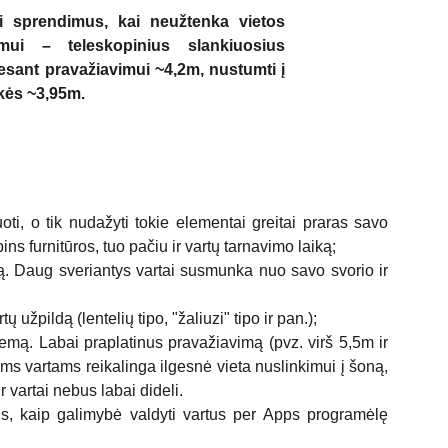
ti sprendimus, kai neužtenka vietos
mui – teleskopinius slankiuosius
 esant pravažiavimui ~4,2m, nustumti į
ikės ~3,95m.
uoti, o tik nudažyti tokie elementai greitai praras savo
s furnitūros, tuo pačiu ir vartų tarnavimo laiką;
ą. Daug sveriantys vartai susmunka nuo savo svorio ir
užpildą (lentelių tipo, "žaliuzi" tipo ir pan.);
iemą. Labai praplatinus pravažiavimą (pvz. virš 5,5m ir
ems vartams reikalinga ilgesnė vieta nuslinkimui į šoną,
vartai nebus labai dideli.
is, kaip galimybė valdyti vartus per Apps programėlę