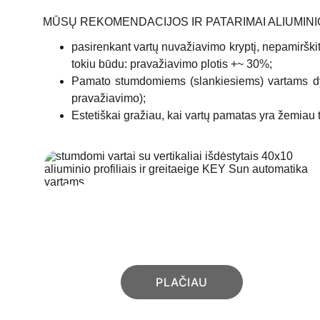
MŪSŲ REKOMENDACIJOS IR PATARIMAI ALIUMINI
pasirenkant vartų nuvažiavimo kryptį, nepamirški
tokiu būdu: pravažiavimo plotis +~ 30%;
Pamato stumdomiems (slankiesiems) vartams dydi
pravažiavimo);
Estetiškai gražiau, kai vartų pamatas yra žemiau t
BENDRAI APIE VARTUS
Aliuminio vartų privalumai
PLAČIAU