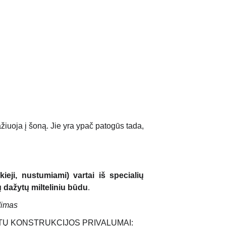
TAI
TURĖKLAI
KONTAKTAI
Krepšelis
ažiuoja į šoną. Jie yra ypač patogūs tada, 
ieji, nustumiami) vartai iš specialių
ių dažytų milteliniu būdu
.
dimas
TŲ KONSTRUKCIJOS PRIVALUMAI: