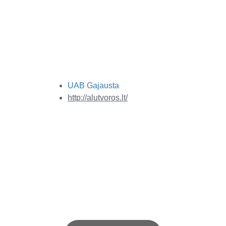
pakartotinio dažymo), yra
tvaresnis (ilgaamžiškesnis) už
analogiškus gaminius iš
„juodo“ metalo;
dėl ilgesnio tarnavimo laiko –
mažesnis vartojimas ir
mažesnis aplinkos teršimas.
UAB Gajausta
http://alutvoros.lt/
STUMDOMI VARTAI
Stumdomi aliuminio vartai su 
integruota gembe, vieta 
prilaikančiajam ratukui ir 
krumpliabėgiui