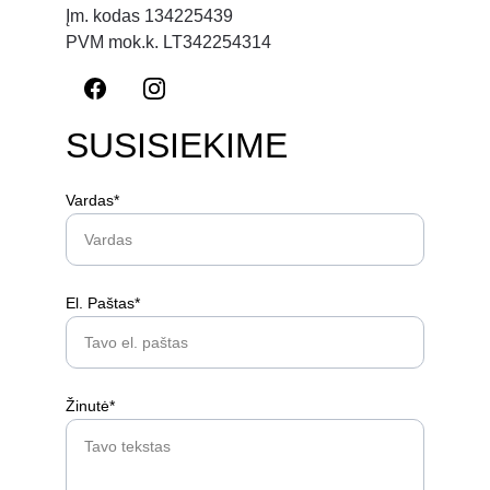
Įm. kodas 134225439
PVM mok.k. LT342254314
SUSISIEKIME
Vardas*
El. Paštas*
Žinutė*