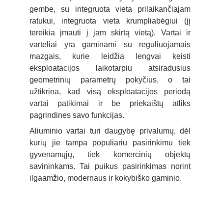
gembe, su integruota vieta prilaikančiajam
ratukui, integruota vieta krumpliabėgiui (jį
tereikia įmauti į jam skirtą vietą). Vartai ir
varteliai yra gaminami su reguliuojamais
mazgais, kurie leidžia lengvai keisti
eksploatacijos laikotarpiu atsiradusius
geometrinių parametrų pokyčius, o tai
užtikrina, kad visą eksploatacijos periodą
vartai patikimai ir be priekaištų atliks
pagrindines savo funkcijas.
Aliuminio vartai turi daugybę privalumų, dėl
kurių jie tampa populiariu pasirinkimu tiek
gyvenamųjų, tiek komercinių objektų
savininkams.
Tai puikus pasirinkimas norint
ilgaamžio, modernaus ir kokybiško gaminio.
ŠTAI KELETAS ALIUMINIO VARTŲ 
PRIVALUMŲ: