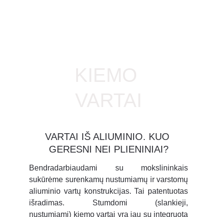
 tel. +370 677 76070                     info@akcento.lt
KIEMO 
VARTAI
VARTAI IŠ ALIUMINIO. KUO 
GERESNI NEI PLIENINIAI?
Bendradarbiaudami su mokslininkais
sukūrėme surenkamų nustumiamų ir varstomų
aliuminio vartų konstrukcijas. Tai patentuotas
išradimas.
Stumdomi (slankieji,
nustumiami)
kiemo vartai yra jau su integruota