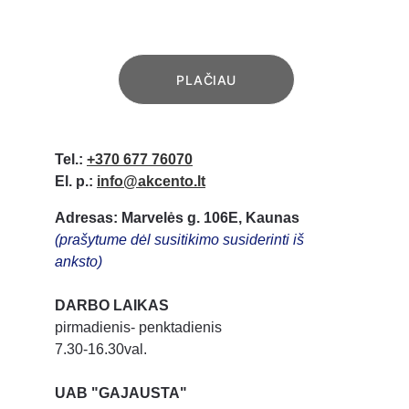
vartų automatikos
PLAČIAU
Tel.:
+370 677 76070
El. p.:
info@akcento.lt
Adresas: Marvelės g. 106E, Kaunas
(prašytume dėl susitikimo susiderinti iš 
anksto)
DARBO LAIKAS
pirmadienis- penktadienis
7.30-16.30val.
UAB "GAJAUSTA"