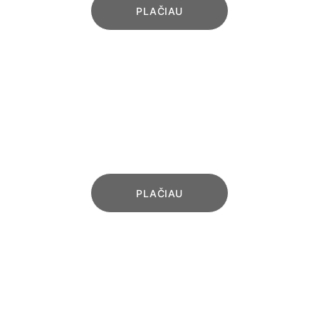
PLAČIAU
VARSTOMI VARTAI
Varstomi (atveriami) aliuminio vartai 
su reguliuojamais vyriais
PLAČIAU
VARTŲ AUTOMATIKA
Modernios KEY AUTOMATION kiemo 