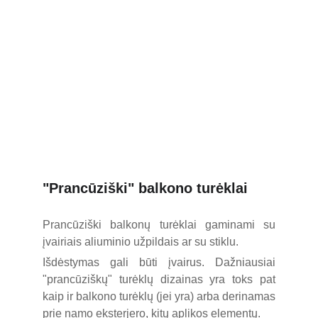
 tel. +370 677 76070                     info@akcento.lt
PRANCŪZIŠKI 
TURĖKLAI
"Prancūziški" balkono turėklai
Prancūziški balkonų turėklai gaminami su
įvairiais aliuminio užpildais ar su stiklu.
Išdėstymas gali būti įvairus. Dažniausiai
"prancūziškų" turėklų dizainas yra toks pat
kaip ir balkono turėklų (jei yra) arba derinamas
prie namo eksterjero, kitų aplikos elementų.