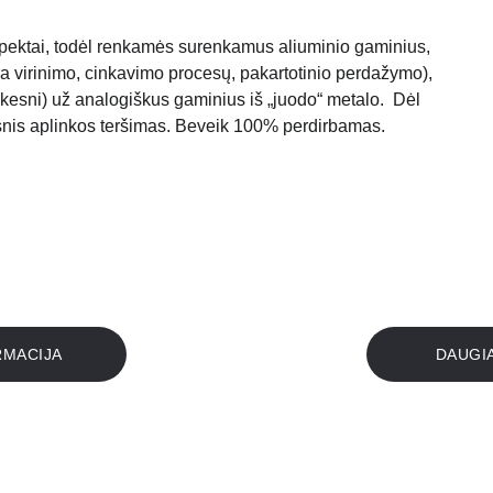
spektai, todėl renkamės surenkamus aliuminio gaminius, 
a virinimo, cinkavimo procesų, pakartotinio perdažymo),  
škesni) už analogiškus gaminius iš „juodo“ metalo.  Dėl 
esnis aplinkos teršimas. Beveik 100% perdirbamas.
RMACIJA
DAUGIA
MŪSŲ DARBAI