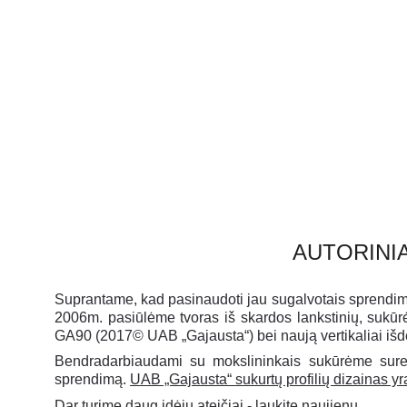
Tvoros, vartai, balkonų turėk
AUTORINIA
Suprantame, kad pasinaudoti jau sugalvotais sprendimais 
2006m. pasiūlėme tvoras iš skardos lankstinių, sukū
GA90 (2017© UAB „Gajausta“) bei naują vertikaliai išdė
Bendradarbiaudami su mokslininkais sukūrėme suren
sprendimą.
UAB „Gajausta“ sukurtų profilių dizainas yr
Dar turime daug idėjų ateičiai - laukite naujienų...