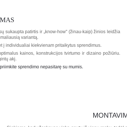
IMAS
ų sukaupta patirtis ir „know-how“ (žinau-kaip) žinios leidžia
ptimaliausią variantą.
 į individualiai kiekvienam pritaikytus sprendimus.
imalus kainos, konstrukcijos tvirtumo ir dizaino požiūriu.
intų akį.
epriimkite sprendimo nepasitarę su mumis.
MONTAVI