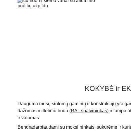
KOKYBĖ ir E
Dauguma mūsų siūlomų gaminių ir konstrukcijų yra gam
dažomas milteliniu būdu (
RAL spalvininkas
) ir tampa a
ir valomas. 
Bendradarbiaudami su mokslininkais, sukurėme ir kuri