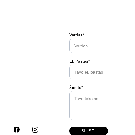
Vardas*
El. Paštas*
Žinutė*
SIŲSTI