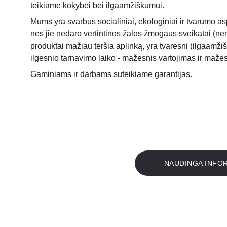
teikiame kokybei bei ilgaamžiškumui.
Mums yra svarbūs socialiniai, ekologiniai ir tvarumo a
nes jie nedaro vertintinos žalos žmogaus sveikatai (nėr
produktai mažiau teršia aplinką, yra tvaresni (ilgaamži
ilgesnio tarnavimo laiko - mažesnis vartojimas ir maž
Gaminiams ir darbams suteikiame garantijas.
NAUDINGA INFO