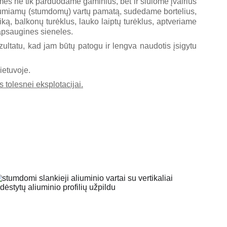
es ne tik parduodame gaminius, bet ir siūlome įvairius
umiamų (stumdomų) vartų pamatą, sudedame bortelius,
ą, balkonų turėklus, lauko laiptų turėklus, aptveriame
apsaugines sieneles.
ultatu, kad jam būtų patogu ir lengva naudotis įsigytu
ietuvoje.
 tolesnei eksplotacijai.