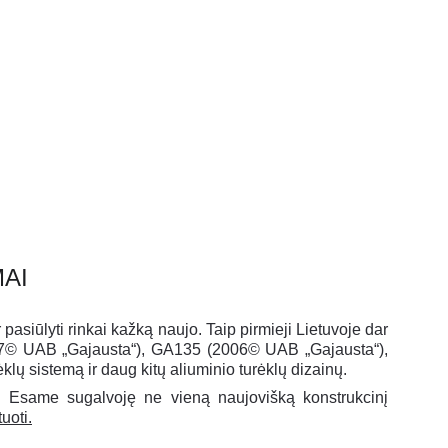
vesticija. Naudokitės jais be 
MAI
pasiūlyti rinkai kažką naujo. Taip pirmieji Lietuvoje dar
2007© UAB „Gajausta“), GA135 (2006© UAB „Gajausta“),
ų sistemą ir daug kitų aliuminio turėklų dizainų.
. Esame sugalvoję ne vieną naujovišką konstrukcinį
uoti.