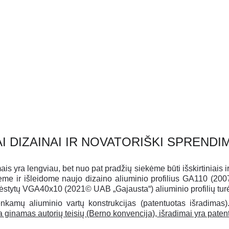
lai iš aliuminio - tai praktiškas sprendimas ir ilgalaikė in
rūpesčių, o sutaupytą laiką skirkite maloniems dalykams
MŪSŲ PATIRTIS - JAU BEVEIK 20 METŲ!
I DIZAINAI IR NOVATORIŠKI SPRENDI
yra lengviau, bet nuo pat pradžių siekėme būti išskirtiniais ir 
rėme ir išleidome naujo dizaino aliuminio profilius GA110 (
stytų VGA40x10 (2021© UAB „Gajausta“) aliuminio profilių turėkl
kamų aliuminio vartų konstrukcijas (patentuotas išradimas)
a ginamas autorių teisių (Berno konvencija), išradimai yra patent