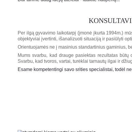
KONSULTAV
Per ilgą gyvavimo laikotarpį (įmonė įkurta 1994m.) mūs
objektyviai įvertinti, išanalizuoti situaciją ir pasiūlyti o
Orientuojamės ne į masinius standartinius gaminius, bet
Mums svarbu, kad drauge pasiektas rezultatas būtų opt
Svarbu, kad tvoros, vartai, turėklai tarnautų ilgai ir džiug
Esame kompetentingi savo srities specialistai, todėl n