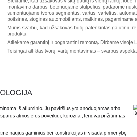
Siekiame, kad užsakovas viską gautų iš vienų rankų, todėl m
montavimo darbus: betonuojame stulpelius, padarome nust
sumontuojame tvoros segmentus, vartus, vartelius, automatik
poilsines, stogines automobiliams, malkines, pagaminame 
Mums svarbu, kad užsakovas būtų patenkintas galutiniu rez
produktu.
Atliekame garantinį ir pogarantinį remontą. Dirbame visoje L
Teisingai atliktas tvorų, vartų montavimas – svarbus aspektas
KOLOGIJA
inama iš aliuminio. Jų paviršius yra anoduojamas arba 
tsparus atmosferos poveikiui, korozijai, lengvai prižiūrimas 
ame naujus gaminius bei konstrukcijas ir visada pirmenybę 