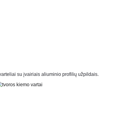
TAI
TURĖKLAI
KONTAKTAI
Krepšelis
rteliai su įvairiais aliuminio profilių užpildais.