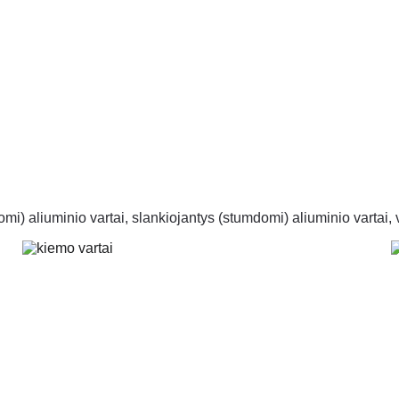
 tel. +370 677 76070                     info@akcento.lt
TVOROS
VAR
VARTAI
mi) aliuminio vartai, slankiojantys (stumdomi) aliuminio vartai, va