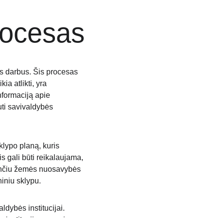
rocesas
us darbus. Šis procesas 
ia atlikti, yra 
nformaciją apie 
uti savivaldybės 
lypo planą, kuris 
s gali būti reikalaujama, 
ojančiu žemės nuosavybės 
iniu sklypu.
dybės institucijai. 