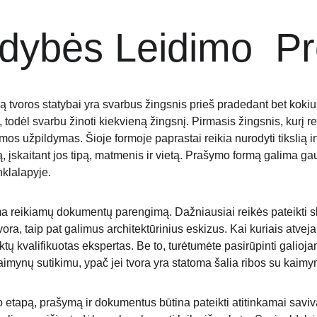
ldybės Leidimo  P
ą tvoros statybai yra svarbus žingsnis prieš pradedant bet koki
 todėl svarbu žinoti kiekvieną žingsnį. Pirmasis žingsnis, kurį reik
os užpildymas. Šioje formoje paprastai reikia nurodyti tikslią i
, įskaitant jos tipą, matmenis ir vietą. Prašymo formą galima ga
nklalapyje.
ma reikiamų dokumentų parengimą. Dažniausiai reikės pateikti sk
ora, taip pat galimus architektūrinius eskizus. Kai kuriais atvejai
iktų kvalifikuotas ekspertas. Be to, turėtumėte pasirūpinti gali
imynų sutikimu, ypač jei tvora yra statoma šalia ribos su kaimyn
tapą, prašymą ir dokumentus būtina pateikti atitinkamai savival