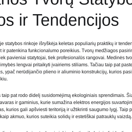
os ir Tendencijos
je statybos rinkoje išryškėja keletas populiarių praktikų ir tendenc
et ir patenkina funkcionalumo poreikius. Tvorų medžiagos pasiri
iek pavieniai statytojai, tiek profesionalūs rangovai. Medinės tvo
imybės lengvai pritaikyti įvairiems stiliams. Tačiau taip pat past
, ypač nerūdijančio plieno ir aliuminio konstrukcijų, kurios pas
kiu.
taip pat rodo didelį susidomėjimą ekologiniais sprendimais. Ši
pavaras ir gaminius, kurie sumažina elektros energijos suvartoji
s, kurios gali apšviesti teritoriją ir užtikrinti saugumo lygį. Tai
kaip akmuo, kurios suteikia solidų ir estetiškai patrauklų vaizdą.