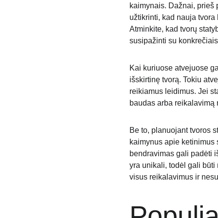
kaimynais. Dažnai, prieš 
užtikrinti, kad nauja tvor
Atminkite, kad tvorų staty
susipažinti su konkrečiai
Kai kuriuose atvejuose gali
išskirtinę tvorą. Tokiu at
reikiamus leidimus. Jei st
baudas arba reikalavimą n
Be to, planuojant tvoros s
kaimynus apie ketinimus st
bendravimas gali padėti iš
yra unikali, todėl gali būt
visus reikalavimus ir nesu
Populia