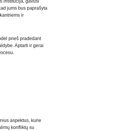
 institucija, gavusi 
, kad jums bus paprašyta 
kantriems ir 
todėl prieš pradedant 
dybe. Aptarti ir gerai 
rocesu.
nius aspektus, kurie 
limų konfliktų su 