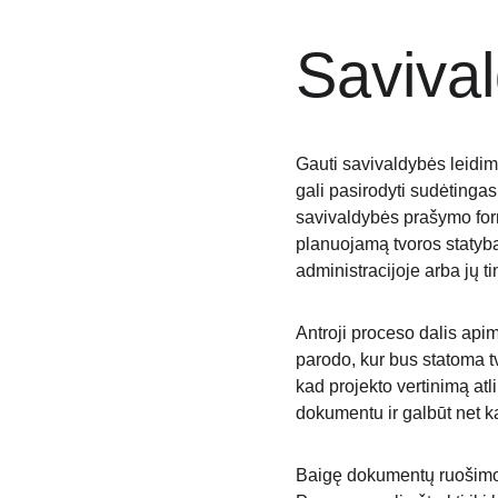
Saviva
Gauti savivaldybės leidim
gali pasirodyti sudėtingas,
savivaldybės prašymo form
planuojamą tvoros statybą
administracijoje arba jų ti
Antroji proceso dalis api
parodo, kur bus statoma tv
kad projekto vertinimą atl
dokumentu ir galbūt net ka
Baigę dokumentų ruošimo e