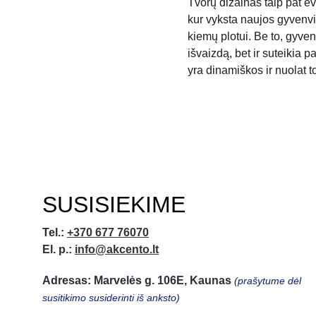
Tvorų dizainas taip pat evo
kur vyksta naujos gyvenvi
kiemų plotui. Be to, gyven
išvaizdą, bet ir suteikia 
yra dinamiškos ir nuolat t
SUSISIEKIME
Tel.:
+370 677 76070
El. p.:
info@akcento.lt
Adresas: Marvelės g. 106E, Kaunas
 (prašytume dėl 
susitikimo susiderinti iš anksto)