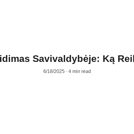
 tel. +370 677 76070                     info@akcento.lt
TVOROS
VAR
idimas Savivaldybėje: Ką Reik
6/18/2025
4 min read