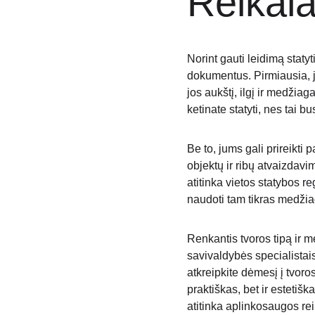
Reikal
Norint gauti leidimą statyt
dokumentus. Pirmiausia, j
jos aukštį, ilgį ir medžiag
ketinate statyti, nes tai 
Be to, jums gali prireikti
objektų ir ribų atvaizdavi
atitinka vietos statybos r
naudoti tam tikras medžiag
Renkantis tvoros tipą ir m
savivaldybės specialistais
atkreipkite dėmesį į tvoro
praktiškas, bet ir estetišk
atitinka aplinkosaugos rei