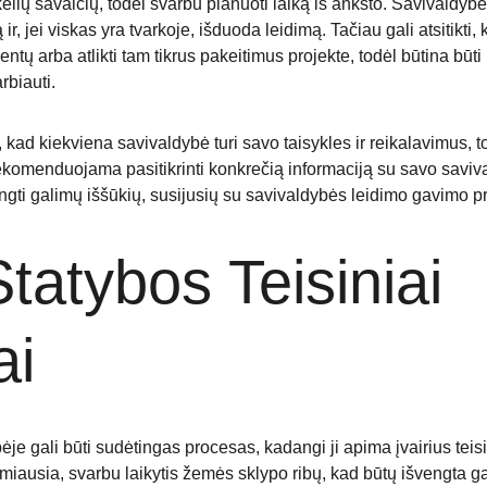
kelių savaičių, todėl svarbu planuoti laiką iš anksto. Savivaldybės
ir, jei viskas yra tvarkoje, išduoda leidimą. Tačiau gali atsitikti
tų arba atlikti tam tikrus pakeitimus projekte, todėl būtina būti 
biauti.
, kad kiekviena savivaldybė turi savo taisykles ir reikalavimus, 
ekomenduojama pasitikrinti konkrečią informaciją su savo savival
engti galimų iššūkių, susijusių su savivaldybės leidimo gavimo p
tatybos Teisiniai 
ai
je gali būti sudėtingas procesas, kadangi ji apima įvairius teisi
Pirmiausia, svarbu laikytis žemės sklypo ribų, kad būtų išvengta ga