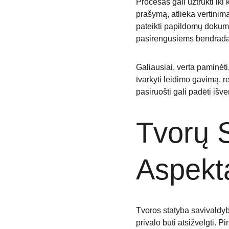
Procesas gali užtrukti iki 
prašymą, atlieka vertinimą 
pateikti papildomų dokumen
pasirengusiems bendradar
Galiausiai, verta paminėti
tvarkyti leidimo gavimą, r
pasiruošti gali padėti išv
Tvorų S
Aspekt
Tvoros statyba savivaldybė
privalo būti atsižvelgti. 