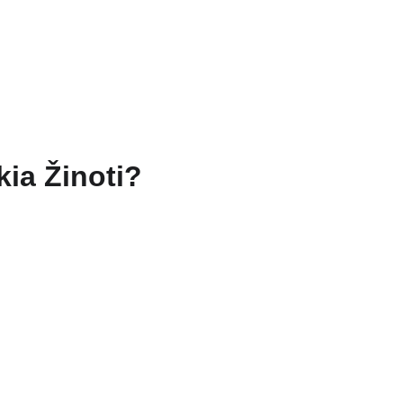
TAI
TURĖKLAI
KONTAKTAI
Krepšelis
ia Žinoti?