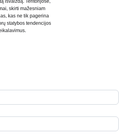
ą išvaizdą. Teritorijose, 
mai, skirti mažesniam 
as, kas ne tik pagerina 
orų statybos tendencijos 
reikalavimus.