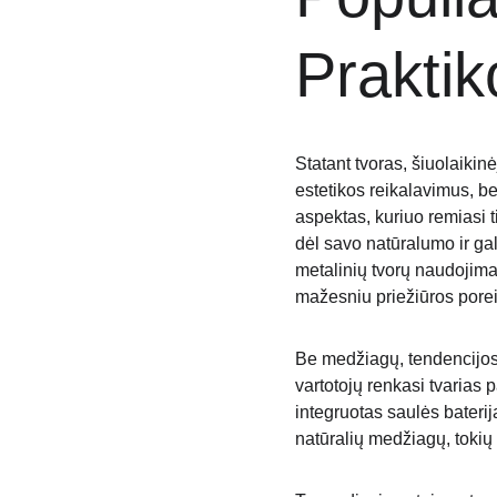
Praktik
Statant tvoras, šiuolaikinė
estetikos reikalavimus, b
aspektas, kuriuo remiasi t
dėl savo natūralumo ir gal
metalinių tvorų naudojimas
mažesniu priežiūros porei
Be medžiagų, tendencijos 
vartotojų renkasi tvarias 
integruotas saulės baterija
natūralių medžiagų, tokių 