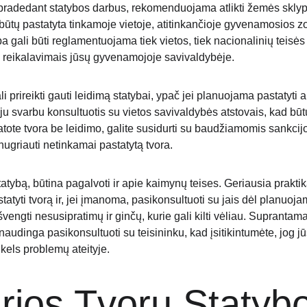
pradedant statybos darbus, rekomenduojama atlikti žemės sklypo
a būtų pastatyta tinkamoje vietoje, atitinkančioje gyvenamosios 
ba gali būti reglamentuojama tiek vietos, tiek nacionalinių teisės 
s reikalavimais jūsų gyvenamojoje savivaldybėje.
 prireikti gauti leidimą statybai, ypač jei planuojama pastatyti a
veju svarbu konsultuotis su vietos savivaldybės atstovais, kad būtų
atote tvora be leidimo, galite susidurti su baudžiamomis sankcijo
ugriauti netinkamai pastatytą tvora.
tatybą, būtina pagalvoti ir apie kaimynų teises. Geriausia praktik
atyti tvorą ir, jei įmanoma, pasikonsultuoti su jais dėl planuojam
vengti nesusipratimų ir ginčų, kurie gali kilti vėliau. Suprantama
i naudinga pasikonsultuoti su teisininku, kad įsitikintumėte, jog jū
kels problemų ateityje.
rios Tvorų Statyb