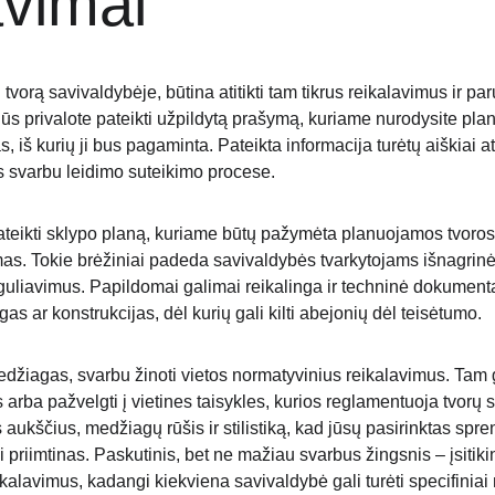
avimai
i tvorą savivaldybėje, būtina atitikti tam tikrus reikalavimus ir par
ūs privalote pateikti užpildytą prašymą, kuriame nurodysite pla
as, iš kurių ji bus pagaminta. Pateikta informacija turėtų aiškiai a
bus svarbu leidimo suteikimo procese.
 pateikti sklypo planą, kuriame būtų pažymėta planuojamos tvoros
mas. Tokie brėžiniai padeda savivaldybės tvarkytojams išnagrinėti
eguliavimus. Papildomai galimai reikalinga ir techninė dokumentac
as ar konstrukcijas, dėl kurių gali kilti abejonių dėl teisėtumo.
edžiagas, svarbu žinoti vietos normatyvinius reikalavimus. Tam ga
 arba pažvelgti į vietines taisykles, kurios reglamentuoja tvorų 
s aukščius, medžiagų rūšis ir stilistiką, kad jūsų pasirinktas spre
ai priimtinas. Paskutinis, bet ne mažiau svarbus žingsnis – įsitiki
kalavimus, kadangi kiekviena savivaldybė gali turėti specifiniai