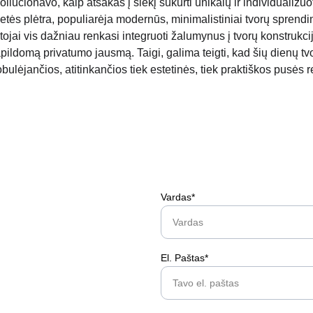
liucionavo, kaip atsakas į siekį sukurti unikalų ir individualizuot
etės plėtra, populiarėja modernūs, minimalistiniai tvorų sprendi
tojai vis dažniau renkasi integruoti žalumynus į tvorų konstrukcij
papildomą privatumo jausmą. Taigi, galima teigti, kad šių dienų tv
obulėjančios, atitinkančios tiek estetinės, tiek praktiškos pusės 
Vardas*
El. Paštas*