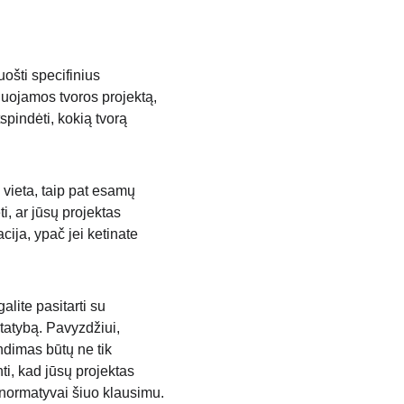
uošti specifinius 
nuojamos tvoros projektą, 
tspindėti, kokią tvorą 
 vieta, taip pat esamų 
, ar jūsų projektas 
ija, ypač jei ketinate 
lite pasitarti su 
statybą. Pavyzdžiui, 
ndimas būtų ne tik 
nti, kad jūsų projektas 
 normatyvai šiuo klausimu.