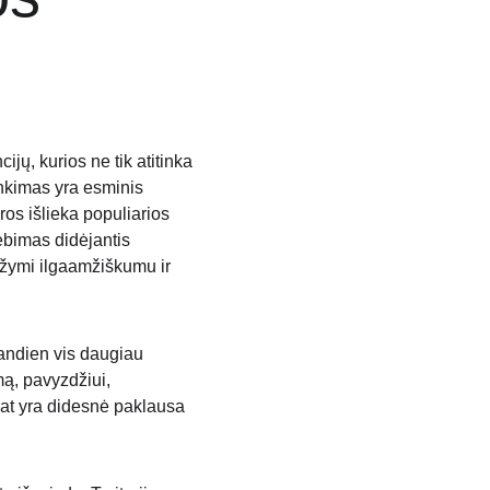
ijų, kurios ne tik atitinka 
nkimas yra esminis 
ros išlieka populiarios 
ebimas didėjantis 
ižymi ilgaamžiškumu ir 
andien vis daugiau 
mą, pavyzdžiui, 
p pat yra didesnė paklausa 