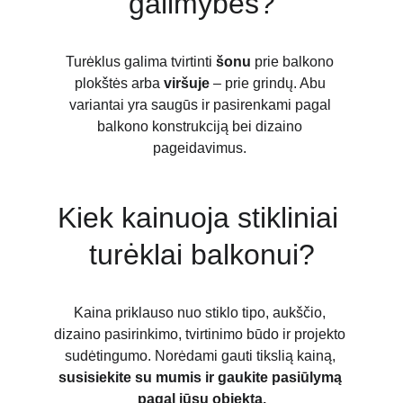
galimybės?
Turėklus galima tvirtinti 
šonu
 prie balkono 
plokštės arba 
viršuje
 – prie grindų. Abu 
variantai yra saugūs ir pasirenkami pagal 
balkono konstrukciją bei dizaino 
pageidavimus. 
Kiek kainuoja stikliniai 
turėklai balkonui?
Kaina priklauso nuo stiklo tipo, aukščio, 
dizaino pasirinkimo, tvirtinimo būdo ir projekto 
sudėtingumo. Norėdami gauti tikslią kainą, 
susisiekite su mumis ir gaukite pasiūlymą 
pagal jūsų objektą.