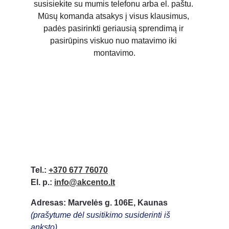
susisiekite su mumis telefonu arba el. paštu. 
Mūsų komanda atsakys į visus klausimus, 
padės pasirinkti geriausią sprendimą ir 
pasirūpins viskuo nuo matavimo iki 
montavimo.
Tel.:
+370 677 76070
El. p.:
info@akcento.lt
Adresas: Marvelės g. 106E, Kaunas
(prašytume dėl susitikimo susiderinti iš 
anksto)