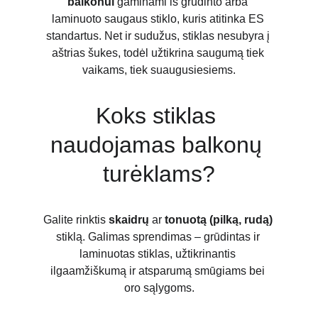
balkonui
 gaminami iš grūdinto arba 
laminuoto saugaus stiklo, kuris atitinka ES 
standartus. Net ir sudužus, stiklas nesubyra į 
aštrias šukes, todėl užtikrina saugumą tiek 
vaikams, tiek suaugusiesiems.
Koks stiklas 
naudojamas balkonų 
turėklams?
Galite rinktis 
skaidrų
 ar 
tonuotą (pilką, rudą)
stiklą. Galimas sprendimas – grūdintas ir 
laminuotas stiklas, užtikrinantis 
ilgaamžiškumą ir atsparumą smūgiams bei 
oro sąlygoms.