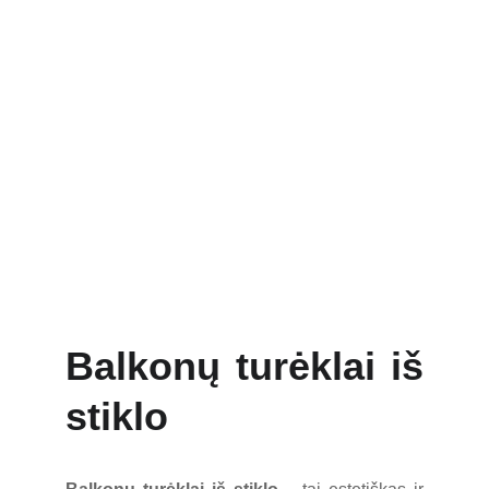
 tel. +370 677 76070                     info@akcento.lt
Balkonų 
turėklai iš 
stiklo
Balkonų turėklai iš
stiklo