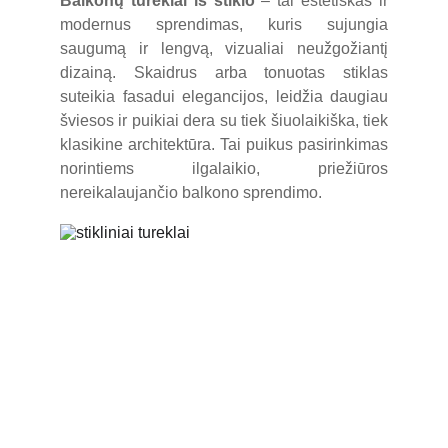
Balkonų turėklai iš stiklo
– tai estetiškas ir
modernus sprendimas, kuris sujungia
saugumą ir lengvą, vizualiai neužgožiantį
dizainą. Skaidrus arba tonuotas stiklas
suteikia fasadui elegancijos, leidžia daugiau
šviesos ir puikiai dera su tiek šiuolaikiška, tiek
klasikine architektūra. Tai puikus pasirinkimas
norintiems ilgalaikio, priežiūros
nereikalaujančio balkono sprendimo.