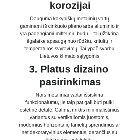
korozijai
Dauguma kokybiškų metalinių vartų 
gaminami iš cinkuoto plieno arba aliuminio ir 
yra padengiami milteliniu būdu – tai užtikrina 
ilgalaikę apsaugą nuo rūdžių, kritulių ir 
temperatūros svyravimų. Tai ypač svarbu 
Lietuvos klimato sąlygomis.
3. Platus dizaino 
pasirinkimas
Nors metaliniai vartai išsiskiria 
funkcionalumu, jie taip pat gali būti puiki 
estetinė detalė. Galima rinktis minimalistinius 
variantus su vertikaliomis juostomis, 
modernius horizontalių lamelių sprendimus ar 
net dekoratyvinius elementus, derančius su 
jūsų namo architektūra.