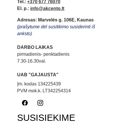
Tel.:
+370 677 76070
El. p.:
info@akcento.lt
Adresas: Marvelės g. 106E, Kaunas
(prašytume dėl susitikimo susiderinti iš 
anksto)
DARBO LAIKAS
pirmadienis- penktadienis
7.30-16.30val.
UAB "GAJAUSTA"
Įm. kodas 134225439
PVM mok.k. LT342254314
SUSISIEKIME