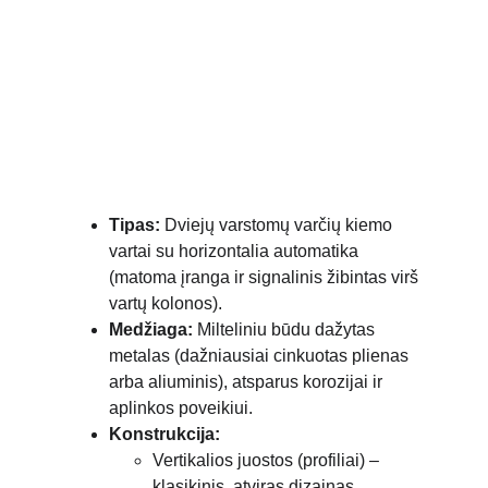
Tipas:
 Dviejų varstomų varčių kiemo 
vartai su horizontalia automatika 
(matoma įranga ir signalinis žibintas virš 
vartų kolonos).
Medžiaga:
 Milteliniu būdu dažytas 
metalas (dažniausiai cinkuotas plienas 
arba aliuminis), atsparus korozijai ir 
aplinkos poveikiui.
Konstrukcija:
Vertikalios juostos (profiliai) – 
klasikinis, atviras dizainas.