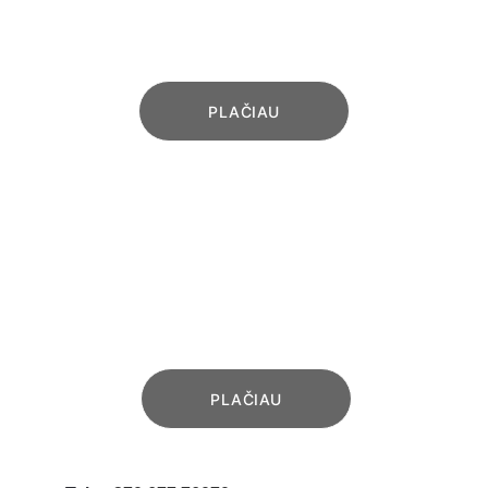
Varstomi (atveriami) aliuminio vartai 
su reguliuojamais vyriais
PLAČIAU
VARTŲ AUTOMATIKA
Modernios KEY AUTOMATION kiemo 
vartų automatikos
PLAČIAU