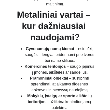
maitinimą.
Metaliniai vartai – 
kur dažniausiai 
naudojami?
Gyvenamųjų namų kiemai
 – estetiški, 
saugūs ir lengvai priderinami prie tvoros 
bei namo stiliaus.
Komercinės teritorijos
 – saugo įėjimus 
į įmones, aikšteles ar sandėlius.
Pramoniniai objektai
 – sustiprinti 
sprendimai, atlaikantys didesnes 
apkrovas ir intensyvų naudojimą.
Mokyklų, įstaigų ar sporto aikštelių 
teritorijos
 – užtikrina kontroliuojamą 
patekimą.