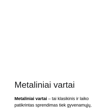
 tel. +370 677 76070                     info@akcento.lt
Metalinia
i vartai
Metaliniai vartai
Metaliniai vartai
 – tai klasikinis ir laiko 
patikrintas sprendimas tiek gyvenamųjų, 