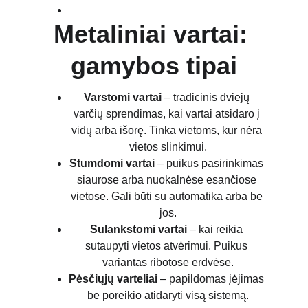
Metaliniai vartai: 
gamybos tipai
Varstomi vartai
 – tradicinis dviejų 
varčių sprendimas, kai vartai atsidaro į 
vidų arba išorę. Tinka vietoms, kur nėra 
vietos slinkimui.
Stumdomi vartai
 – puikus pasirinkimas 
siaurose arba nuokalnėse esančiose 
vietose. Gali būti su automatika arba be 
jos.
Sulankstomi vartai
 – kai reikia 
sutaupyti vietos atvėrimui. Puikus 
variantas ribotose erdvėse.
Pėsčiųjų varteliai
 – papildomas įėjimas 
be poreikio atidaryti visą sistemą.