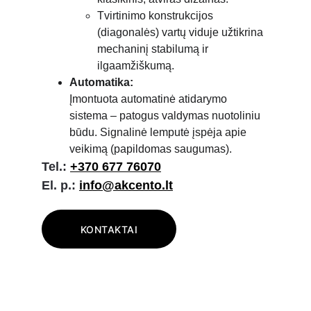
Tvirtinimo konstrukcijos 
(diagonalės) vartų viduje užtikrina 
mechaninį stabilumą ir 
ilgaamžiškumą.
Automatika:
Įmontuota automatinė atidarymo 
sistema – patogus valdymas nuotoliniu 
būdu. Signalinė lemputė įspėja apie 
veikimą (papildomas saugumas).
Tel.:
+370 677 76070
El. p.:
info@akcento.lt
KONTAKTAI