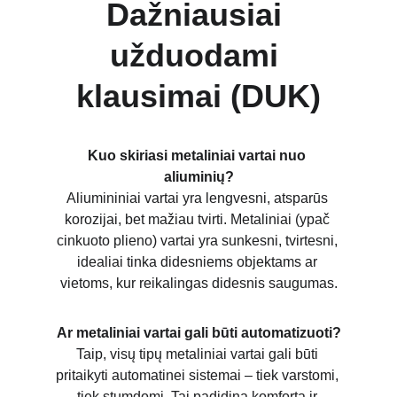
Dažniausiai 
užduodami 
klausimai (DUK)
Kuo skiriasi metaliniai vartai nuo 
aliuminių?
Aliumininiai vartai yra lengvesni, atsparūs 
korozijai, bet mažiau tvirti. Metaliniai (ypač 
cinkuoto plieno) vartai yra sunkesni, tvirtesni, 
idealiai tinka didesniems objektams ar 
vietoms, kur reikalingas didesnis saugumas.
Ar metaliniai vartai gali būti automatizuoti?
Taip, visų tipų metaliniai vartai gali būti 
pritaikyti automatinei sistemai – tiek varstomi, 
tiek stumdomi. Tai padidina komfortą ir 