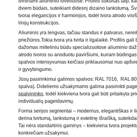
tvirtinami aliuminio loveliuose. Profilis sukurtas taip, k
dviem būdais, suteikiant didesnį dizaino lankstumą. Šve
tvorai elegancijos ir harmonijos, todėl tvora atrodo visiš
linijų konstrukcijos.
Aliuminis yra lengvas, tačiau standus ir patvarus, nere
priežiūros.Tokia tvora yra tvirta ir ilgalaikė. Profilis g
dažomas milteliniu būdu specializuotose aliuminio daž
atrodo tvoros su anoduotu paviršiumi, kuriam būdingas
spalvos intensyvumas keičiasi priklausomai nuo apšv
ir gyvybingumo.
Jūsų pasirinkimui galimos spalvos: RAL 7016, RAL 8
spalva). Dideliems užsakymams galima pasirinkti pag
spalvininko
, todėl kiekviena tvora gali būti pritaikyta pr
individualių pageidavimų.
Forma serijos segmentai – modernus, elegantiškas ir i
derina tvirtumą, lankstumą ir estetinę išraišką, suteikdam
Tai nėra standartinis gaminys – kiekviena tvora proje
konkrečiam užsakymui.