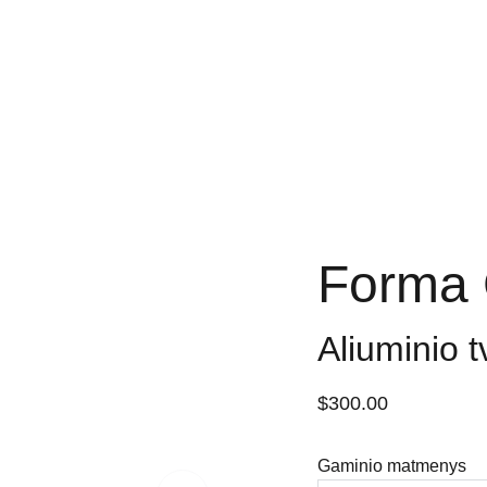
 tel. +370 677 76070                     info@akcento.lt
TVOROS
VAR
Forma
Aliuminio 
$300.00
Gaminio matmenys