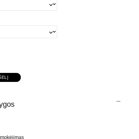
ŠELĮ
lygos
, mokėjimas