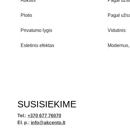
Aukštis
Pagal užs
Plotis
Pagal užs
Privatumo lygis
Vidutinis
Estetinis efektas
Modernus,
SUSISIEKIME
Tel.:
+370 677 76070
El. p.:
info@akcento.lt