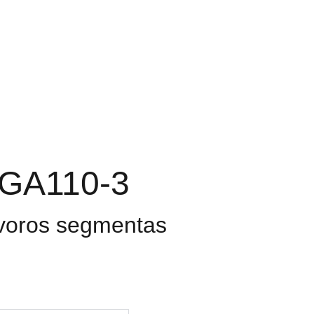
TAI
TURĖKLAI
KONTAKTAI
Krepšelis
 GA110-3
tvoros segmentas