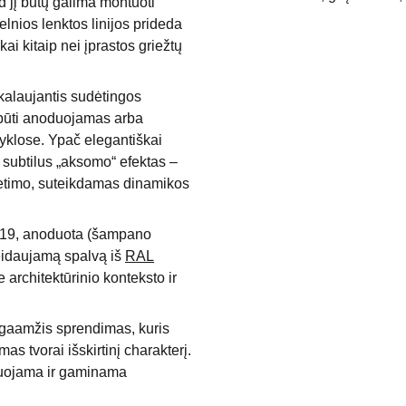
ad jį būtų galima montuoti
lnios lenktos linijos prideda
kai kitaip nei įprastos griežtų
ikalaujantis sudėtingos
ali būti anoduojamas arba
yklose. Ypač elegantiškai
 subtilus „aksomo“ efektas –
ietimo, suteikdamas dinamikos
019, anoduota (šampano
eidaujamą spalvą iš
RAL
ie architektūrinio konteksto ir
lgaamžis sprendimas, kuris
as tvorai išskirtinį charakterį.
ktuojama ir gaminama