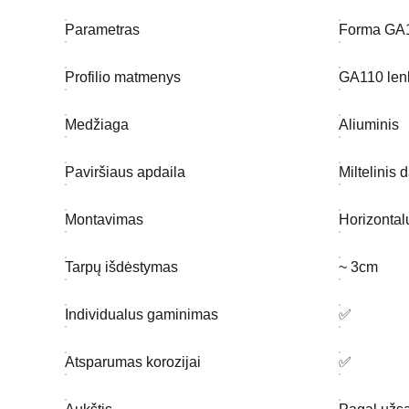
Parametras
Forma GA1
Profilio matmenys
GA110 lenk
Medžiaga
Aliuminis
Paviršiaus apdaila
Miltelinis
Montavimas
Horizontalu
Tarpų išdėstymas
~ 3cm
Individualus gaminimas
✅
Atsparumas korozijai
✅