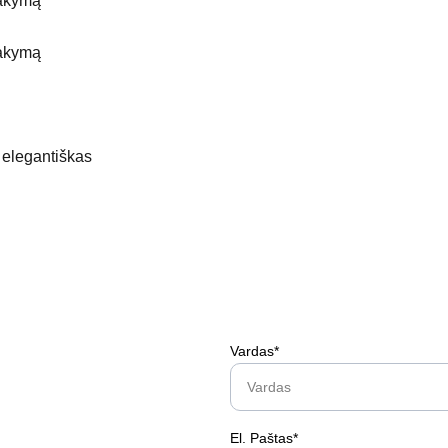
akymą
akymą
 elegantiškas
Vardas*
El. Paštas*