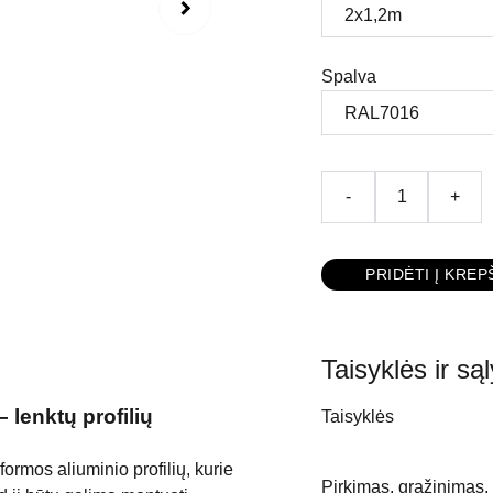
Spalva
-
+
PRIDĖTI Į KREP
Taisyklės ir są
lenktų profilių
Taisyklės
rmos aliuminio profilių, kurie
Pirkimas, grąžinimas