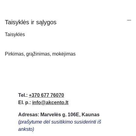
Taisyklės ir sąlygos
Taisyklės
Pirkimas, grąžinimas, mokėjimas
Tel.:
+370 677 76070
El. p.:
info@akcento.lt
Adresas: Marvelės g. 106E, Kaunas
(prašytume dėl susitikimo susiderinti iš 
anksto)