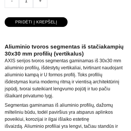
-
+
PRIDĖTI Į KREPŠELĮ
Aliuminio tvoros segmentas iš stačiakampių
30x30 mm profilių (vertikalus)
AXIS serijos tvoros segmentas gaminamas iš 30x30 mm
aliuminio profilių, išdėstytų vertikaliai, tvirtinant naudojant
aliuminio kampą ir U formos profilį. Toks profilių
išdėstymas kuria modernų ritmą ir vientisą architektūrinį
įspūdį, tvorai suteikiant lengvumo pojūtį ir tuo pačiu
išlaikant privatumo lygį.
Segmentas gaminamas iš aliuminio profilių, dažomų
milteliniu būdu, todėl paviršius yra atsparus aplinkos
poveikiui, korozijai ir ilgai išlaiko estetinę
išvaizdą. Aliuminio profiliai yra lengvi, tačiau standūs ir