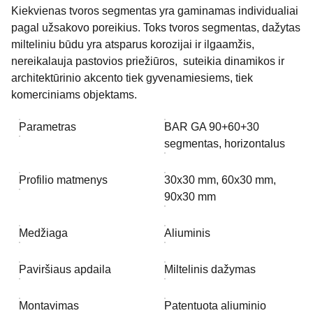
Kiekvienas tvoros segmentas yra gaminamas individualiai
pagal užsakovo poreikius. Toks tvoros segmentas, dažytas
milteliniu būdu yra atsparus korozijai ir ilgaamžis,
nereikalauja pastovios priežiūros, suteikia dinamikos ir
architektūrinio akcento tiek gyvenamiesiems, tiek
komerciniams objektams.
Parametras
BAR GA 90+60+30
segmentas, horizontalus
Profilio matmenys
30x30 mm, 60x30 mm,
90x30 mm
Medžiaga
Aliuminis
Paviršiaus apdaila
Miltelinis dažymas
Montavimas
Patentuota aliuminio