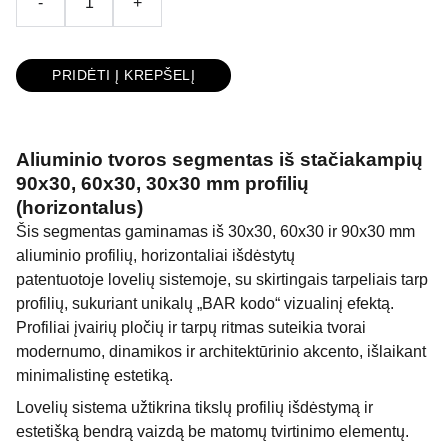
-
+
PRIDĖTI Į KREPŠELĮ
Aliuminio tvoros segmentas iš stačiakampių
90x30, 60x30, 30x30 mm profilių
(horizontalus)
Šis segmentas gaminamas iš 30x30, 60x30 ir 90x30 mm
aliuminio profilių, horizontaliai išdėstytų
patentuotoje lovelių sistemoje, su skirtingais tarpeliais tarp
profilių, sukuriant unikalų „BAR kodo“ vizualinį efektą.
Profiliai įvairių pločių ir tarpų ritmas suteikia tvorai
modernumo, dinamikos ir architektūrinio akcento, išlaikant
minimalistinę estetiką.
Lovelių sistema užtikrina tikslų profilių išdėstymą ir
estetišką bendrą vaizdą be matomų tvirtinimo elementų.