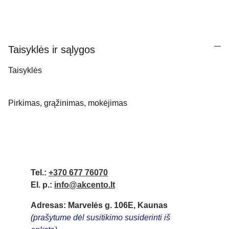
Taisyklės ir sąlygos
Taisyklės
Pirkimas, grąžinimas, mokėjimas
Tel.:
+370 677 76070
El. p.:
info@akcento.lt
Adresas: Marvelės g. 106E, Kaunas
(prašytume dėl susitikimo susiderinti iš 